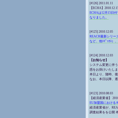
[#126] 2011.01.11
【ECHA】2010.12.1
ECHAは12月15
なりました。
[#125] 2010.12.05
REACH最新シリー
など、他ﾄﾋﾟｯｸｽ）
[#124] 2010.12.03
【お知らせ】
システム変更に伴う
惑をお掛けいたしま
本日より、随時、復
なお、本日以降、
[#123] 2010.08.03
【経済産業省】 2010.
EU加盟国における
経済産業省が、RE
調査結果をを公開