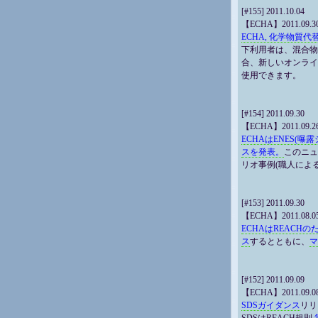
[#155] 2011.10.04
【ECHA】2011.09.3
ECHA, 化学物
下利用者は、混合物
合、新しいオンライ
使用できます。
[#154] 2011.09.30
【ECHA】2011.09.2
ECHAはENES
スを発表。
このニュ
リオ事例(職人によ
[#153] 2011.09.30
【ECHA】2011.08.0
ECHAはREACHの
ス
するとともに、
マ
[#152] 2011.09.09
【ECHA】2011.09.0
SDSガイダンス
リリ