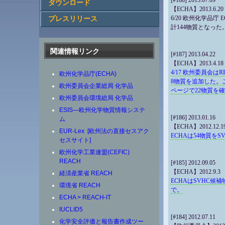
[#188] 2013.07.09
ダウンロード
【ECHA】2013.6.20
6/20 欧州化学品
プレスリリース
計144物質となった
関連情報リンク
[#187] 2013.04.22
【ECHA】2013.4.18
4/17 欧州委員会はR
欧州化学品庁(ECHA)
8物質を追加した。
欧州委員会企業総局 化学品
ページで22物質を
欧州委員会環境総局 化学品
ESIS―欧州化学物質情報システ
[#186] 2013.01.16
ム
【ECHA】2012.12.1
EUR-Lex [欧州法の直接セスアク
ECHAは54物質を
セスサイト]
欧州化学工業連盟(CEFIC)
REACH
[#185] 2012.09.05
【ECHA】2012.9.3
経済産業省 REACH
ECHAはSVHC候補
環境省 REACH
で。
ECHA > REACH-IT
IUCLID5
[#184] 2012.07.11
化学安全評価と報告書作成ツー