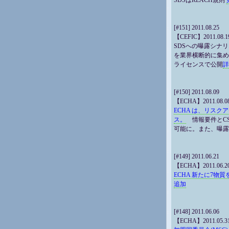
SDSはREACH規則
[#151] 2011.08.25
【CEFIC】2011.08.1
SDSへの曝露シナリ
を業界横断的に集めた
ライセンスで公開
詳
[#150] 2011.08.09
【ECHA】2011.08.0
ECHA は、リスクア
ス。
情報要件とCS
可能に。また、曝露
[#149] 2011.06.21
【ECHA】2011.06.2
ECHA 新たに7物
追加
[#148] 2011.06.06
【ECHA】2011.05.3