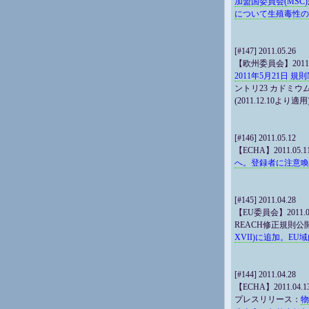
加盟国委員会(MSC)
について生殖毒性の
[#147] 2011.05.26
【欧州委員会】2011.0
2011年5月21日 規
ントリ23 カドミ
(2011.12.10より適用
[#146] 2011.05.12
【ECHA】2011.05.1
へ。登録者に注意喚
[#145] 2011.04.28
【EU委員会】2011.04
REACH修正規則公
XVII)に追加。E
[#144] 2011.04.28
【ECHA】2011.04.1
プレスリリース：
物