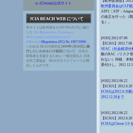
【欧州委員会】2012.7
ル (Chesar)公式サイト
欧州委員会はCLP規
ATP3〔ATP：Adap
の改正を行った（既
JCIA REACH WEB について
る）。
本サイトは欧州連合が2007年6月1日に施行
した
The
R
egistration,
E
valutaion,
A
uthorisation and Restriction of
[#183] 2012.07.09
CH
emicals
[Regulation (EC) No 1907/2006
]
、
【ECHA】2012.7.06
いわゆる REACH規則
と2009年1月20日に施
SEAC（社会経済
行したいわゆるCLP規則について、
日本の
般のRAC（リスク
関係者を支援するために 一般社団法人 日本
れない）同様、本制限
化学工業協会 REACHタスクフォースが開
受付けし、2012.1
設したものです。
[#182] 2012.06.22
【ECHA】2012.6.20
ECHAは2012.
2012.12.20まで
[#181] 2012.06.22
【ECHA】2012.6.20
ECHAはChesar 2.