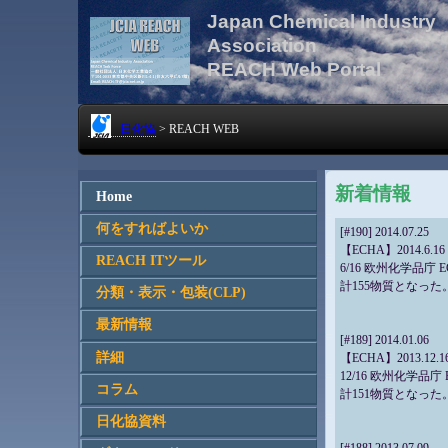
Japan Chemical Industry
Association
REACH Web Portal
日化協
> REACH WEB
新着情報
Home
何をすればよいか
[#190] 2014.07.25
【ECHA】2014.6.16
REACH ITツール
6/16 欧州化学品
計155物質となった
分類・表示・包装(CLP)
最新情報
[#189] 2014.01.06
詳細
【ECHA】2013.12.1
12/16 欧州化学
コラム
計151物質となった
日化協資料