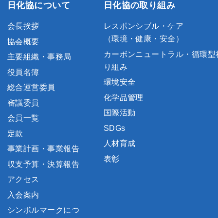
日化協について
日化協の取り組み
会長挨拶
レスポンシブル・ケア
（環境・健康・安全）
協会概要
カーボンニュートラル・循環型
主要組織・事務局
り組み
役員名簿
環境安全
総合運営委員
化学品管理
審議委員
国際活動
会員一覧
SDGs
定款
人材育成
事業計画・事業報告
表彰
収支予算・決算報告
アクセス
入会案内
シンボルマークにつ