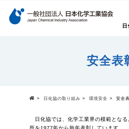
検索キーワード
日
メインコンテンツに移動
安全表
>
日化協の取り組み
>
環境安全
>
安全
Top
日化協では、化学工業界の模範となる
所を1977年から毎年表彰しています。