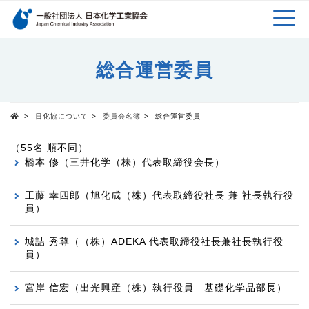
検索キーワード
MEN
メインコンテンツに移動
総合運営委員
U
>
日化協について
>
委員会名簿
>
総合運営委員
Top
（55名 順不同）
橋本 修（三井化学（株）代表取締役会長）
工藤 幸四郎（旭化成（株）代表取締役社長 兼 社長執行役
員）
城詰 秀尊（（株）ADEKA 代表取締役社長兼社長執行役
員）
宮岸 信宏（出光興産（株）執行役員 基礎化学品部長）