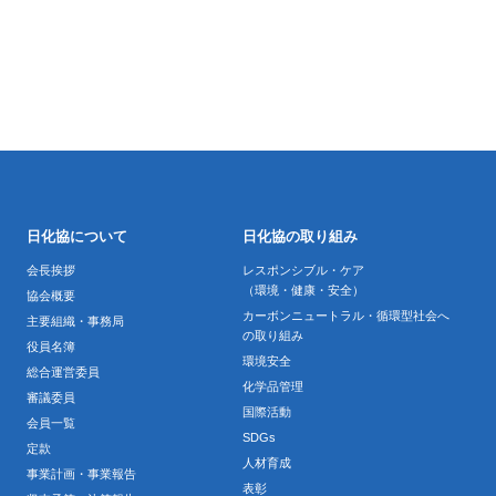
日化協について
日化協の取り組み
会長挨拶
レスポンシブル・ケア
（環境・健康・安全）
協会概要
カーボンニュートラル・循環型社会へ
主要組織・事務局
の取り組み
役員名簿
環境安全
総合運営委員
化学品管理
審議委員
国際活動
会員一覧
SDGs
定款
人材育成
事業計画・事業報告
表彰