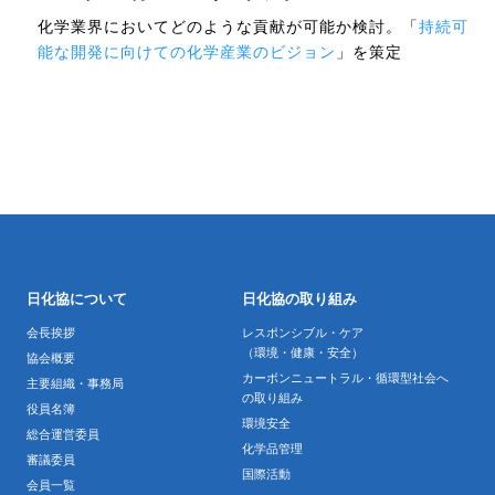
化学業界においてどのような貢献が可能か検討。「
持続可
能な開発に向けての化学産業のビジョン
」を策定
日化協について
日化協の取り組み
会長挨拶
レスポンシブル・ケア
（環境・健康・安全）
協会概要
カーボンニュートラル・循環型社会へ
主要組織・事務局
の取り組み
役員名簿
環境安全
総合運営委員
化学品管理
審議委員
国際活動
会員一覧