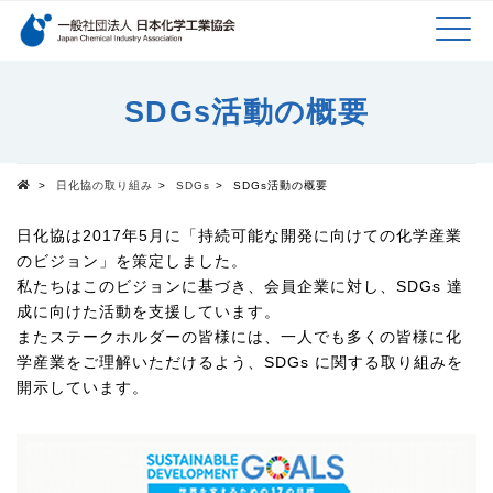
検索キーワード
MEN
メインコンテンツに移動
SDGs活動の概要
U
>
日化協の取り組み
>
SDGs
>
SDGs活動の概要
Top
日化協は2017年5月に「持続可能な開発に向けての化学産業
のビジョン」を策定しました。
私たちはこのビジョンに基づき、会員企業に対し、SDGs 達
成に向けた活動を支援しています。
またステークホルダーの皆様には、一人でも多くの皆様に化
学産業をご理解いただけるよう、SDGs に関する取り組みを
開示しています。