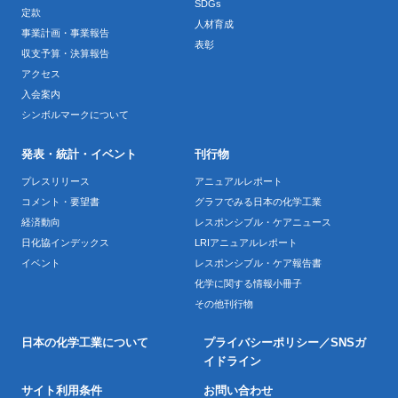
SDGs
定款
人材育成
事業計画・事業報告
表彰
収支予算・決算報告
アクセス
入会案内
シンボルマークについて
発表・統計・イベント
刊行物
プレスリリース
アニュアルレポート
コメント・要望書
グラフでみる日本の化学工業
経済動向
レスポンシブル・ケアニュース
日化協インデックス
LRIアニュアルレポート
イベント
レスポンシブル・ケア報告書
化学に関する情報小冊子
その他刊行物
日本の化学工業について
プライバシーポリシー／SNSガ
イドライン
サイト利用条件
お問い合わせ