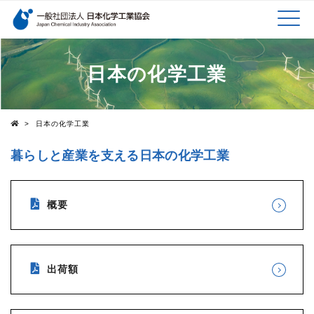
検索キーワード
MEN
メインコンテンツに移動
日本の化学工業
U
>
日本の化学工業
Top
暮らしと産業を支える日本の化学工業
概要
出荷額