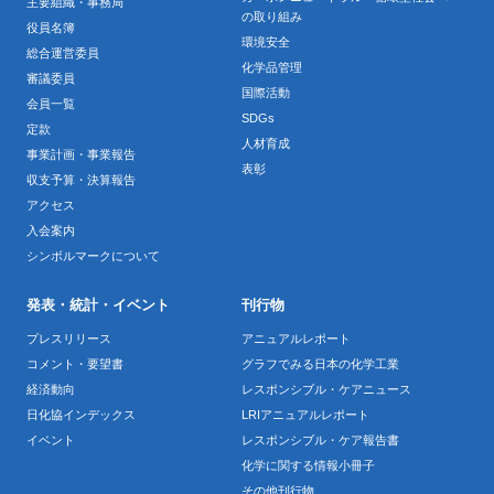
主要組織・事務局
の取り組み
役員名簿
環境安全
総合運営委員
化学品管理
審議委員
国際活動
会員一覧
SDGs
定款
人材育成
事業計画・事業報告
表彰
収支予算・決算報告
アクセス
入会案内
シンボルマークについて
発表・統計・イベント
刊行物
プレスリリース
アニュアルレポート
コメント・要望書
グラフでみる日本の化学工業
経済動向
レスポンシブル・ケアニュース
日化協インデックス
LRIアニュアルレポート
イベント
レスポンシブル・ケア報告書
化学に関する情報小冊子
その他刊行物