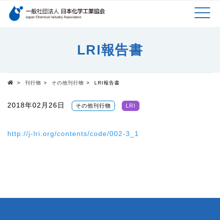
検索キーワード
MEN
メインコンテンツに移動
LRI報告書
U
>
刊行物
>
その他刊行物
>
LRI報告書
Top
2018年02月26日
その他刊行物
LRI
http://j-lri.org/contents/code/002-3_1