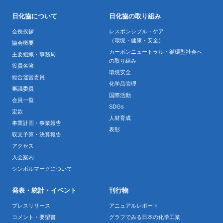
日化協について
日化協の取り組み
会長挨拶
レスポンシブル・ケア
（環境・健康・安全）
協会概要
カーボンニュートラル・循環型社会へ
主要組織・事務局
の取り組み
役員名簿
環境安全
総合運営委員
化学品管理
審議委員
国際活動
会員一覧
SDGs
定款
人材育成
事業計画・事業報告
表彰
収支予算・決算報告
アクセス
入会案内
シンボルマークについて
発表・統計・イベント
刊行物
プレスリリース
アニュアルレポート
コメント・要望書
グラフでみる日本の化学工業