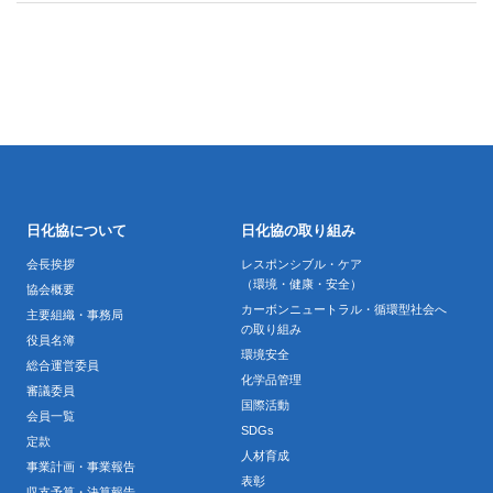
日化協について
日化協の取り組み
会長挨拶
レスポンシブル・ケア
（環境・健康・安全）
協会概要
カーボンニュートラル・循環型社会へ
主要組織・事務局
の取り組み
役員名簿
環境安全
総合運営委員
化学品管理
審議委員
国際活動
会員一覧
SDGs
定款
人材育成
事業計画・事業報告
表彰
収支予算・決算報告