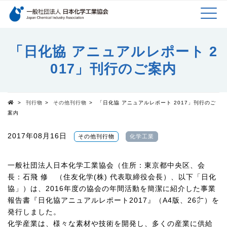
検索キーワード
MEN
メインコンテンツに移動
「日化協 アニュアルレポート 2
017」刊行のご案内
U
>
刊行物
>
その他刊行物
>
「日化協 アニュアルレポート 2017」刊行のご
Top
案内
2017年08月16日
その他刊行物
化学工業
一般社団法人日本化学工業協会（住所：東京都中央区、会
長：石飛 修 （住友化学(株) 代表取締役会長）、以下「日化
協」）は、2016年度の協会の年間活動を簡潔に紹介した事業
報告書『日化協アニュアルレポート2017』（A4版、26㌻）を
発行しました。
化学産業は、様々な素材や技術を開発し、多くの産業に供給