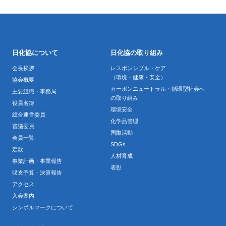
日化協について
日化協の取り組み
会長挨拶
レスポンシブル・ケア
（環境・健康・安全）
協会概要
カーボンニュートラル・循環型社会へ
主要組織・事務局
の取り組み
役員名簿
環境安全
総合運営委員
化学品管理
審議委員
国際活動
会員一覧
SDGs
定款
人材育成
事業計画・事業報告
表彰
収支予算・決算報告
アクセス
入会案内
シンボルマークについて