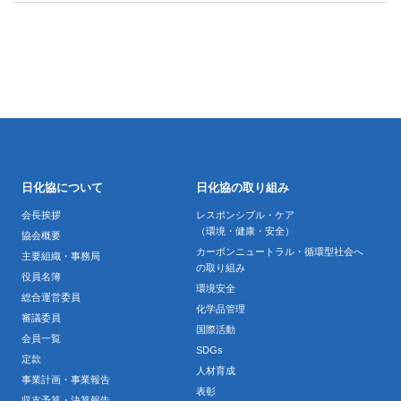
日化協について
日化協の取り組み
会長挨拶
レスポンシブル・ケア
（環境・健康・安全）
協会概要
カーボンニュートラル・循環型社会へ
主要組織・事務局
の取り組み
役員名簿
環境安全
総合運営委員
化学品管理
審議委員
国際活動
会員一覧
SDGs
定款
人材育成
事業計画・事業報告
表彰
収支予算・決算報告