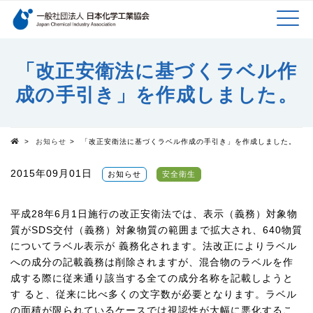
検索キーワード
MEN
メインコンテンツに移動
「改正安衛法に基づくラベル作
成の手引き」を作成しました。
U
>
お知らせ
>
「改正安衛法に基づくラベル作成の手引き」を作成しました。
Top
2015年09月01日
お知らせ
安全衛生
平成28年6月1日施行の改正安衛法では、表示（義務）対象物
質がSDS交付（義務）対象物質の範囲まで拡大され、640物質
についてラベル表示が 義務化されます。法改正によりラベル
への成分の記載義務は削除されますが、混合物のラベルを作
成する際に従来通り該当する全ての成分名称を記載しようと
す ると、従来に比べ多くの文字数が必要となります。ラベル
の面積が限られているケースでは視認性が大幅に悪化するこ