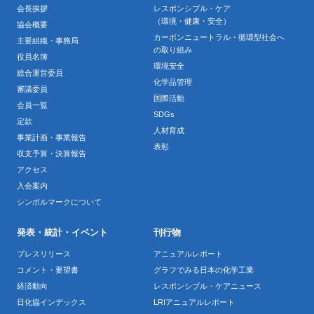
会長挨拶
レスポンシブル・ケア
（環境・健康・安全）
協会概要
カーボンニュートラル・循環型社会へ
主要組織・事務局
の取り組み
役員名簿
環境安全
総合運営委員
化学品管理
審議委員
国際活動
会員一覧
SDGs
定款
人材育成
事業計画・事業報告
表彰
収支予算・決算報告
アクセス
入会案内
シンボルマークについて
発表・統計・イベント
刊行物
プレスリリース
アニュアルレポート
コメント・要望書
グラフでみる日本の化学工業
経済動向
レスポンシブル・ケアニュース
日化協インデックス
LRIアニュアルレポート