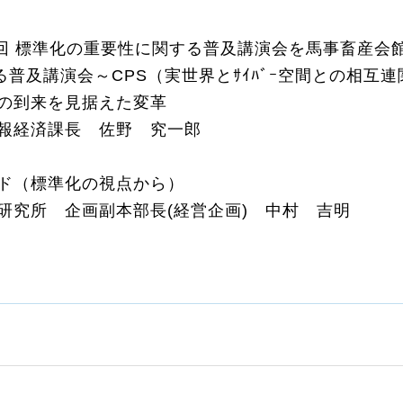
度第1回 標準化の重要性に関する普及講演会を馬事畜産
る普及講演会～CPS（実世界とｻｲﾊﾞｰ空間との相互
の到来を見据えた変革
情報経済課長 佐野 究一郎
ド（標準化の視点から）
研究所 企画副本部長(経営企画) 中村 吉明