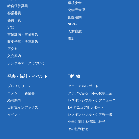
環境安全
総合運営委員
化学品管理
審議委員
国際活動
会員一覧
SDGs
定款
人材育成
事業計画・事業報告
表彰
収支予算・決算報告
アクセス
入会案内
シンボルマークについて
発表・統計・イベント
刊行物
プレスリリース
アニュアルレポート
コメント・要望書
グラフでみる日本の化学工業
経済動向
レスポンシブル・ケアニュース
日化協インデックス
LRIアニュアルレポート
イベント
レスポンシブル・ケア報告書
化学に関する情報小冊子
その他刊行物