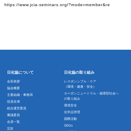
https://www.jcia-seminars.org/?mode=member&re
日化協について
日化協の取り組み
会長挨拶
レスポンシブル・ケア
（環境・健康・安全）
協会概要
カーボンニュートラル・循環型社会へ
主要組織・事務局
の取り組み
役員名簿
環境安全
総合運営委員
化学品管理
審議委員
国際活動
会員一覧
SDGs
定款