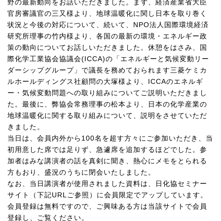
野の最新動向をお話いただきました。まず、経済産業省大臣
官房審議官の三又様より、地球温暖化に関し日本を取り巻く
状況と今後の対応について、続いて、NPO法人国際環境経済
研究所理事の竹内様より、各国の最新の環境・エネルギー政
策の動向についてお話しいただきました。休憩をはさみ、国
際化学工業協会協議会(ICCA)の「エネルギーと気候変動リー
ダーシップグループ」で議長を務めておられます三菱ケミカ
ルホールディングス社顧問の大塚様より、ICCAのエネルギ
ー・気候変動問題への取り組みについてご説明いただきまし
た。最後に、弊協会常務理事の松本より、日本の化学産業の
地球温暖化に関する取り組みについて、説明をさせていただ
きました。
当日は、会員内外から100名を超す方々にご参加いただき、当
初用意した席では足りず、急遽席を追加するほどでした。参
加者はみな講演者の話を真剣に聞き、熱心にメモをとられる
方もおり、盛況のうちに閉会いたしました。
なお、当日講演者が使用されました資料は、日化協セミナー
サイト（下記URLご参照）に会員限定でアップしています。
会員登録は無料ですので、ご興味ある方は当該サイトで会員
登録し、ご覧ください。