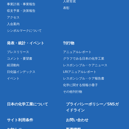
人材育成
事業計画・事業報告
表彰
収支予算・決算報告
アクセス
入会案内
シンボルマークについて
発表・統計・イベント
刊行物
プレスリリース
アニュアルレポート
コメント・要望書
グラフでみる日本の化学工業
経済動向
レスポンシブル・ケアニュース
日化協インデックス
LRIアニュアルレポート
イベント
レスポンシブル・ケア報告書
化学に関する情報小冊子
その他刊行物
日本の化学工業について
プライバシーポリシー／SNSガ
イドライン
サイト利用条件
お問い合わせ