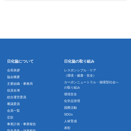
日化協について
日化協の取り組み
会長挨拶
レスポンシブル・ケア
（環境・健康・安全）
協会概要
カーボンニュートラル・循環型社会へ
主要組織・事務局
の取り組み
役員名簿
環境安全
総合運営委員
化学品管理
審議委員
国際活動
会員一覧
SDGs
定款
人材育成
事業計画・事業報告
表彰
収支予算・決算報告