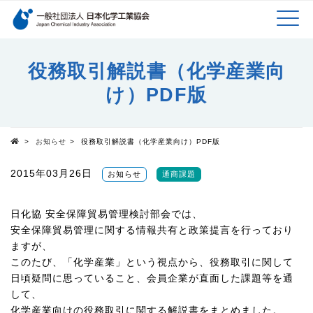
検索キーワード
MEN
メインコンテンツに移動
役務取引解説書（化学産業向
け）PDF版
U
>
お知らせ
>
役務取引解説書（化学産業向け）PDF版
Top
2015年03月26日
お知らせ
通商課題
日化協 安全保障貿易管理検討部会では、
安全保障貿易管理に関する情報共有と政策提言を行っており
ますが、
このたび、「化学産業」という視点から、役務取引に関して
日頃疑問に思っていること、会員企業が直面した課題等を通
して、
化学産業向けの役務取引に関する解説書をまとめました。