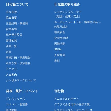
日化協について
日化協の取り組み
会長挨拶
レスポンシブル・ケア
（環境・健康・安全）
協会概要
カーボンニュートラル・循環型社会へ
主要組織・事務局
の取り組み
役員名簿
環境安全
総合運営委員
化学品管理
審議委員
国際活動
会員一覧
SDGs
定款
人材育成
事業計画・事業報告
表彰
収支予算・決算報告
アクセス
入会案内
シンボルマークについて
発表・統計・イベント
刊行物
プレスリリース
アニュアルレポート
コメント・要望書
グラフでみる日本の化学工業
経済動向
レスポンシブル・ケアニュース