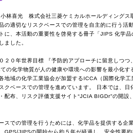
：小林喜光 株式会社三菱ケミカルホールディングス
の適切なリスクベースでの管理を自主的に行う活動“GP
トに、本活動の重要性を啓発する冊子「JIPS 化学
行しました。
０２０年世界目標 『予防的アプローチに留意しつつ
すべての化学物質が人の健康や環境への影響を最小化す
各地域の化学工業協会が加盟するICCA（国際化学工
ベースでの管理を進めています。 日本では、日化協がG
布、リスク評価支援サイト“JCIA BIGDr”の
ースでの管理を行うためには、化学品を提供する企
GPS/JIPSの開始から約５年が経過し、安全性要