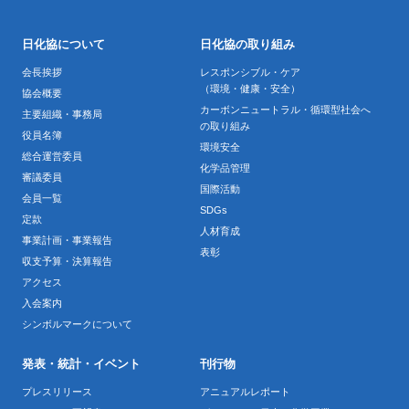
日化協について
日化協の取り組み
会長挨拶
レスポンシブル・ケア
（環境・健康・安全）
協会概要
カーボンニュートラル・循環型社会へ
主要組織・事務局
の取り組み
役員名簿
環境安全
総合運営委員
化学品管理
審議委員
国際活動
会員一覧
SDGs
定款
人材育成
事業計画・事業報告
表彰
収支予算・決算報告
アクセス
入会案内
シンボルマークについて
発表・統計・イベント
刊行物
プレスリリース
アニュアルレポート