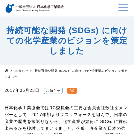
検索キーワード
MEN
メインコンテンツに移動
持続可能な開発 (SDGs) に向け
ての化学産業のビジョンを策定
U
しました
>
お知らせ
>
持続可能な開発 (SDGs) に向けての化学産業のビジョンを策定
Top
しました
2017年05月23日
お知らせ
RC
日本化学工業協会ではRC委員会の主要な会員会社数社をメン
バーとして、2017年初よりタスクフォースを組んで、日本の
産業の歴史を振返りながら、化学産業が如何に SDGs に貢献
出来るかを検討してまいりました。今般、各企業が日本の強