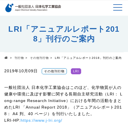
検索キーワード
MEN
メインコンテンツに移動
LRI「アニュアルレポート201
8」刊⾏のご案内
U
>
刊行物
>
その他刊行物
>
LRI「アニュアルレポート2018」刊⾏のご案内
Top
2019年10月09日
その他刊行物
LRI
一般社団法人 日本化学工業協会はこのほど、化学物質が人の
健康や環境に及ぼす影響に関する長期自主研究活動（LRI： L
ong-range Research Initiative）における年間の活動をまと
めたLRI 「Annual Report 2018」（アニュアルレポート201
8： A4 判、40 ページ）を刊行いたしました。
LRI-HP:
https://www.j-lri.org/