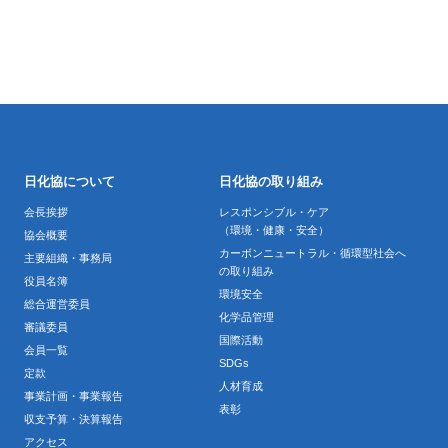
日化協について
日化協の取り組み
会長挨拶
レスポンシブル・ケア
（環境・健康・安全）
協会概要
カーボンニュートラル・循環型社会へ
主要組織・事務局
の取り組み
役員名簿
環境安全
総合運営委員
化学品管理
審議委員
国際活動
会員一覧
SDGs
定款
人材育成
事業計画・事業報告
表彰
収支予算・決算報告
アクセス