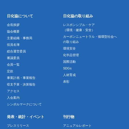
日化協について
日化協の取り組み
会長挨拶
レスポンシブル・ケア
（環境・健康・安全）
協会概要
カーボンニュートラル・循環型社会へ
主要組織・事務局
の取り組み
役員名簿
環境安全
総合運営委員
化学品管理
審議委員
国際活動
会員一覧
SDGs
定款
人材育成
事業計画・事業報告
表彰
収支予算・決算報告
アクセス
入会案内
シンボルマークについて
発表・統計・イベント
刊行物
プレスリリース
アニュアルレポート