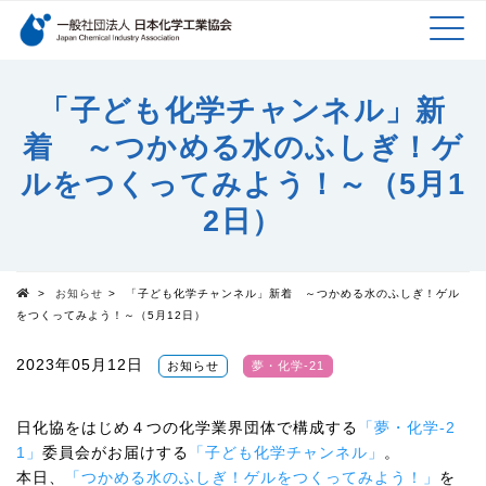
検索キーワード
MEN
メインコンテンツに移動
「子ども化学チャンネル」新
着 ～つかめる水のふしぎ！ゲ
U
ルをつくってみよう！～（5月1
2日）
>
お知らせ
>
「子ども化学チャンネル」新着 ～つかめる水のふしぎ！ゲル
Top
をつくってみよう！～（5月12日）
2023年05月12日
お知らせ
夢・化学-21
日化協をはじめ４つの化学業界団体で構成する
「夢・化学-2
1」
委員会がお届けする
「子ども化学チャンネル」
。
本日、
「つかめる水のふしぎ！ゲルをつくってみよう！」
を