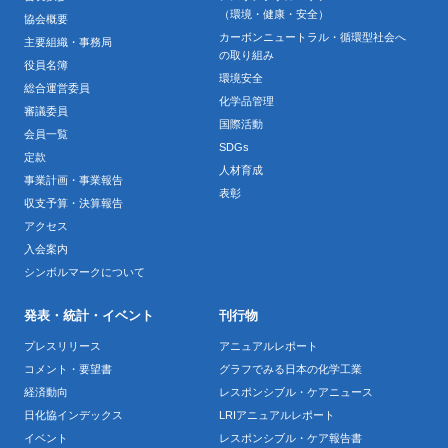
（環境・健康・安全）
協会概要
カーボンニュートラル・循環型社会へ
主要組織・事務局
の取り組み
役員名簿
環境安全
総合運営委員
化学品管理
審議委員
国際活動
会員一覧
SDGs
定款
人材育成
事業計画・事業報告
表彰
収支予算・決算報告
アクセス
入会案内
シンボルマークについて
発表・統計・イベント
刊行物
プレスリリース
アニュアルレポート
コメント・要望書
グラフでみる日本の化学工業
経済動向
レスポンシブル・ケアニュース
日化協インデックス
LRIアニュアルレポート
イベント
レスポンシブル・ケア報告書