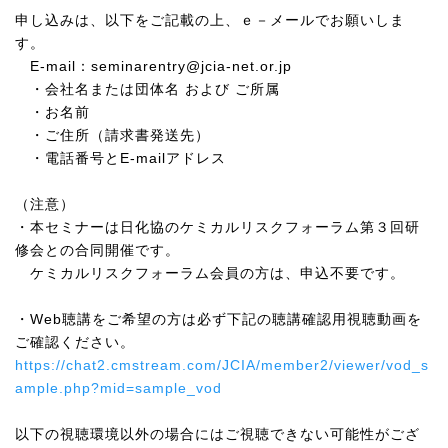
申し込みは、以下をご記載の上、ｅ－メールでお願いしま
す。
E-mail
：
seminarentry@jcia-net.or.jp
・会社名または団体名 および ご所属
・お名前
・ご住所（請求書発送先）
・電話番号と
E-mail
アドレス
（注意）
・本セミナーは日化協のケミカルリスクフォーラム第３回研
修会との合同開催です。
ケミカルリスクフォーラム会員の方は、申込不要です。
・
Web
聴講をご希望の方は必ず下記の聴講確認用視聴動画を
ご確認ください。
https://chat2.cmstream.com/JCIA/member2/viewer/vod_s
ample.php?mid=sample_vod
以下の視聴環境以外の場合にはご視聴できない可能性がござ