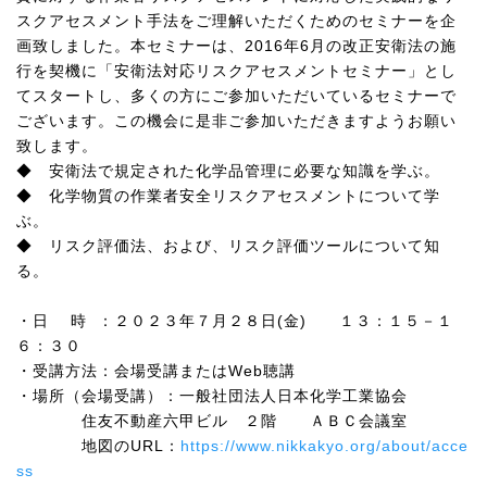
スクアセスメント手法をご理解いただくためのセミナーを企
画致しました。本セミナーは、
2016
年
6
月の改正安衛法の施
行を契機に「安衛法対応リスクアセスメントセミナー」とし
てスタートし、多くの方にご参加いただいているセミナーで
ございます。この機会に是非ご参加いただきますようお願い
致します。
◆ 安衛法で規定された化学品管理に必要な知識を学ぶ。
◆ 化学物質の作業者安全リスクアセスメントについて学
ぶ。
◆ リスク評価法、および、リスク評価ツールについて知
る。
・日 時 ：２０２３年７月２８日
(
金
)
１３：１５－１
６：３０
・受講方法：会場受講または
Web
聴講
・場所（会場受講）：一般社団法人日本化学工業協会
住友不動産六甲ビル ２階 ＡＢＣ会議室
地図の
URL
：
https://www.nikkakyo.org/about/acce
ss