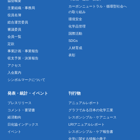
協会概要
カーボンニュートラル・循環型社会へ
主要組織・事務局
の取り組み
役員名簿
環境安全
総合運営委員
化学品管理
審議委員
国際活動
会員一覧
SDGs
定款
人材育成
事業計画・事業報告
表彰
収支予算・決算報告
アクセス
入会案内
シンボルマークについて
発表・統計・イベント
刊行物
プレスリリース
アニュアルレポート
コメント・要望書
グラフでみる日本の化学工業
経済動向
レスポンシブル・ケアニュース
日化協インデックス
LRIアニュアルレポート
イベント
レスポンシブル・ケア報告書
化学に関する情報小冊子