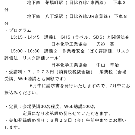
地下鉄 茅場町駅（ 日比谷線
/
東西線） 下車３
分
地下鉄 八丁堀駅（ 日比谷線
/JR
京葉線） 下車８
分
・プログラム
13:15
～
14:45
講義
1
GHS
（ラベル、
SDS
）と関係法令
日本化学工業協会 刀祢 英
15:00
～
16:30
講義２ 作業者安全（ばく露評価、リスク
評価法、リスク評価ツール）
日本化学工業協会 中山 幸治
・受講料：７，２７３円（消費税税抜金額）＋消費税（会場
受講、
Web
聴講とも同額です）
6
月中に請求書を発行いたしますので、
7
月中にお
振込みください。
・定員：会場受講
30
名程度、
Web
聴講
100
名
定員になり次第締め切らせていただきます。
・参加登録締め切り：６月２３日（金）午前中までにお願い
します。