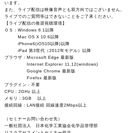
います。
また、ライブ配信は映像音声とも双方向ではございません。
ライブでのご質問等はできないことをご了承ください。
【ライブ配信の推奨視聴環境】
ＯＳ：
Windows 8.1
以降
Mac OS X 10.6
以降
iPhone6(iOS10
以降
)
以降
iPad
第
3
世代（
2012
年モデル）以降
ブラウザ：
Microsoft Edge
最新版
Internet Explorer 11,12(windows)
Google Chrome
最新版
Firefox
最新版
プラグイン：不要
CPU
：
2GHz
以上
メモリ：
3GB
以上
接続回線：
LAN
接続 回線速度
2Mbps
以上
（セミナーお問い合わせ先）
一般社団法人 日本化学工業協会化学品管理部
リスクアセスメントセミナー担当