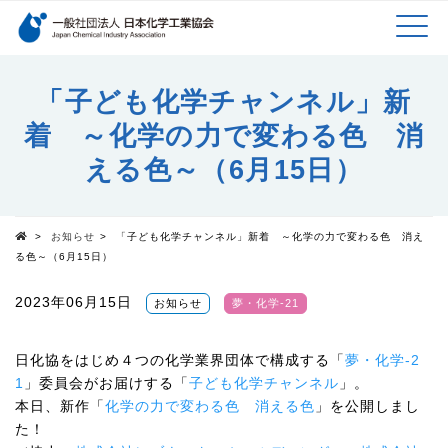
検索キーワード
MEN
メインコンテンツに移動
「子ども化学チャンネル」新
着 ～化学の力で変わる色 消
U
える色～（6月15日）
>
お知らせ
>
「子ども化学チャンネル」新着 ～化学の力で変わる色 消え
Top
る色～（6月15日）
2023年06月15日
お知らせ
夢・化学-21
日化協をはじめ４つの化学業界団体で構成する「
夢・化学-2
1
」委員会がお届けする「
子ども化学チャンネル
」。
本日、新作「
化学の力で変わる色 消える色
」を公開しまし
た！