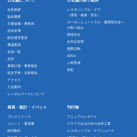
日化協について
日化協の取り組み
会長挨拶
レスポンシブル・ケア
（環境・健康・安全）
協会概要
カーボンニュートラル・循環型社会へ
主要組織・事務局
の取り組み
役員名簿
環境安全
総合運営委員
化学品管理
審議委員
国際活動
会員一覧
SDGs
定款
人材育成
事業計画・事業報告
表彰
収支予算・決算報告
アクセス
入会案内
シンボルマークについて
発表・統計・イベント
刊行物
プレスリリース
アニュアルレポート
コメント・要望書
グラフでみる日本の化学工業
経済動向
レスポンシブル・ケアニュース