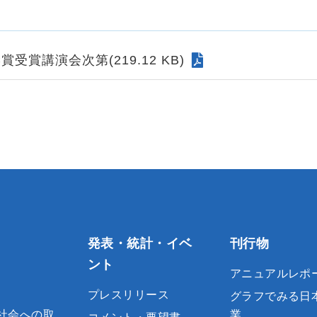
受賞講演会次第(219.12 KB)
発表・統計・イベ
刊行物
ント
アニュアルレポ
プレスリリース
グラフでみる日
社会への取
業