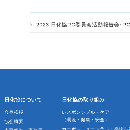
2023 日化協RC委員会活動報告会･RC賞
日化協について
日化協の取り組み
会長挨拶
レスポンシブル・ケア
（環境・健康・安全）
協会概要
カーボンニュートラル・循環型