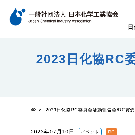
検索キーワード
日
メインコンテンツに移動
2023日化協R
>
2023日化協RC委員会活動報告会/RC
Top
2023年07月10日
イベント
RC