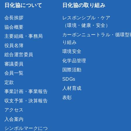
日化協について
日化協の取り組み
会長挨拶
レスポンシブル・ケア
（環境・健康・安全）
協会概要
カーボンニュートラル・循環型
主要組織・事務局
り組み
役員名簿
環境安全
総合運営委員
化学品管理
審議委員
国際活動
会員一覧
SDGs
定款
人材育成
事業計画・事業報告
表彰
収支予算・決算報告
アクセス
入会案内
シンボルマークにつ