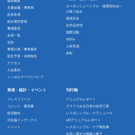
協会概要
カーボンニュートラル・循環型社会へ
主要組織・事務局
の取り組み
役員名簿
環境安全
総合運営委員
化学品管理
審議委員
国際活動
会員一覧
SDGs
定款
人材育成
事業計画・事業報告
表彰
収支予算・決算報告
アクセス
入会案内
シンボルマークについて
発表・統計・イベント
刊行物
プレスリリース
アニュアルレポート
コメント・要望書
グラフでみる日本の化学工業
経済動向
レスポンシブル・ケアニュース
日化協インデックス
LRIアニュアルレポート
イベント
レスポンシブル・ケア報告書
化学に関する情報小冊子