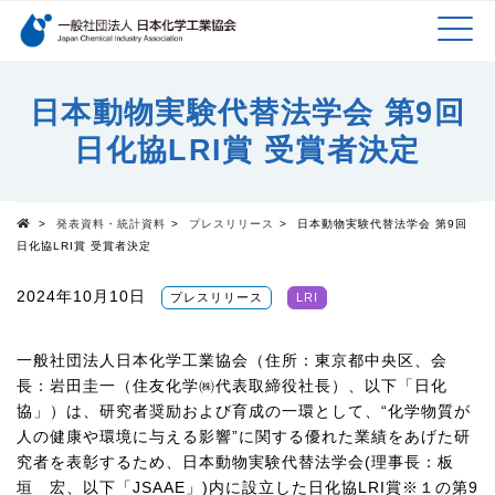
検索キーワード
MEN
メインコンテンツに移動
日本動物実験代替法学会 第9回
日化協LRI賞 受賞者決定
U
>
発表資料・統計資料
>
プレスリリース
>
日本動物実験代替法学会 第9回
Top
日化協LRI賞 受賞者決定
2024年10月10日
プレスリリース
LRI
一般社団法人日本化学工業協会（住所：東京都中央区、会
長：岩田圭一（住友化学㈱代表取締役社長）、以下「日化
協」）は、研究者奨励および育成の一環として、“化学物質が
人の健康や環境に与える影響”に関する優れた業績をあげた研
究者を表彰するため、日本動物実験代替法学会
(
理事長：板
垣 宏、以下「
JSAAE
」
)
内に設立した日化協
LRI
賞※１の第
9