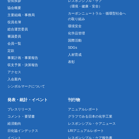
会長挨拶
レスポンシブル・ケア
（環境・健康・安全）
協会概要
カーボンニュートラル・循環型社会へ
主要組織・事務局
の取り組み
役員名簿
環境安全
総合運営委員
化学品管理
審議委員
国際活動
会員一覧
SDGs
定款
人材育成
事業計画・事業報告
表彰
収支予算・決算報告
アクセス
入会案内
シンボルマークについて
発表・統計・イベント
刊行物
プレスリリース
アニュアルレポート
コメント・要望書
グラフでみる日本の化学工業
経済動向
レスポンシブル・ケアニュース
日化協インデックス
LRIアニュアルレポート
イベント
レスポンシブル・ケア報告書