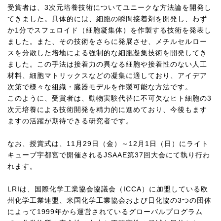
受賞者は、
3
次元培養技術についてユニークな方法論を開発し
てきました。具体的には、細胞の瞬間接着剤を開発し、わず
か
1
分でスフェロイド（細胞凝集体）を作製する技術を発表し
ました。また、その技術をさらに発展させ、メチルセルロー
スを分散した培地による強制的な細胞凝集技術を開発してき
ました。この手法は接着力の異なる細胞や接着性のない人工
材料、細胞マトリックスなどの凝集に適しており、アイデア
次第で様々な組織・臓器モデルを作製可能な方法です。
このように、受賞者は、動物実験代替に不可欠なヒト細胞の
3
次元培養による技術開発を精力的に進めており、今後もます
ますの活躍が期待できる研究者です。
なお、授賞式は、
11
月
29
日（金）～
12
月
1
日（日）にライト
キューブ宇都宮で開催される
JSAAE
第
37
回大会にて執り行わ
れます。
LRI
は、国際化学工業協会協議会（
ICCA
）に加盟している欧
州化学工業連盟、米国化学工業協会および日化協の
3
つの団体
によって
1999
年から運営されているグローバルプログラム