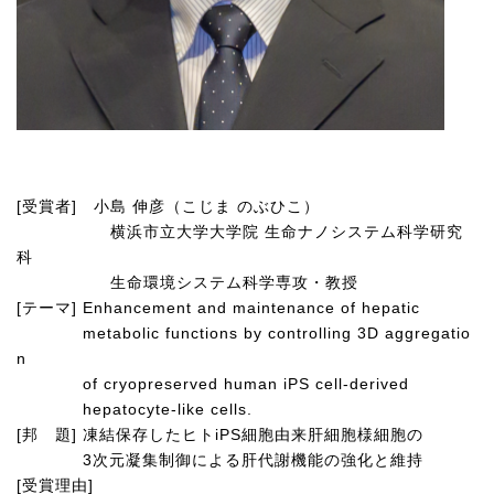
[
受賞者
]
小島 伸彦（こじま のぶひこ）
横浜市立大学大学院 生命ナノシステム科学研究
科
生命環境システム科学専攻・教授
[
テーマ
] Enhancement and maintenance of hepatic
metabolic functions by controlling 3D aggregatio
n
of cryopreserved human iPS cell-derived
hepatocyte-like cells.
[
邦 題
]
凍結保存したヒト
iPS
細胞由来肝細胞様細胞の
3
次元凝集制御による肝代謝機能の強化と維持
[
受賞理由
]