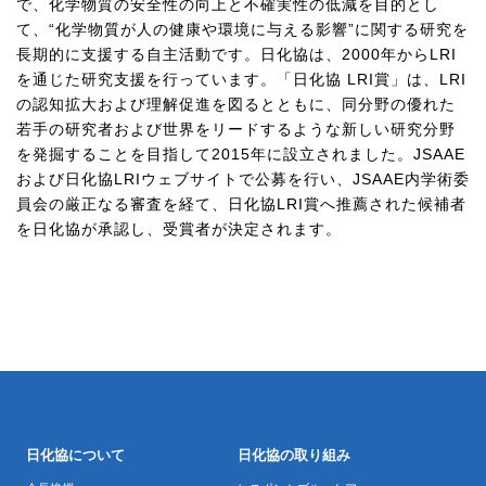
で、化学物質の安全性の向上と不確実性の低減を目的とし
て、“化学物質が人の健康や環境に与える影響”に関する研究を
長期的に支援する自主活動です。日化協は、
2000
年から
LRI
を通じた研究支援を行っています。「日化協
LRI
賞」は、
LRI
の認知拡大および理解促進を図るとともに、同分野の優れた
若手の研究者および世界をリードするような新しい研究分野
を発掘することを目指して
2015
年に設立されました。
JSAAE
および日化協
LRI
ウェブサイトで公募を行い、
JSAAE
内学術委
員会の厳正なる審査を経て、日化協
LRI
賞へ推薦された候補者
を日化協が承認し、受賞者が決定されます。
日化協について
日化協の取り組み