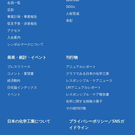
会員一覧
SDGs
定款
人材育成
事業計画・事業報告
表彰
収支予算・決算報告
アクセス
入会案内
シンボルマークについて
発表・統計・イベント
刊行物
プレスリリース
アニュアルレポート
コメント・要望書
グラフでみる日本の化学工業
経済動向
レスポンシブル・ケアニュース
日化協インデックス
LRIアニュアルレポート
イベント
レスポンシブル・ケア報告書
化学に関する情報小冊子
その他刊行物
日本の化学工業について
プライバシーポリシー／SNSガ
イドライン