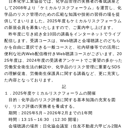
日本化学工業協会では、化学品管理の実務者の養成講座と
して
2008
年より「ケミカルリスクフォーラム」を運営し、化
学品のリスク管理のための広範な知識や技術の習得の場を提
供してまいりました。
2025
年度もケミカルリスクフォーラム
の新規会員を募集いたしますので、ご案内申し上げます。
昨年度に引き続き全
10
回の講義をインターネットでライブ
配信します。受講コースは、
Web
聴講と会場聴講とのどちら
かを自由に選択できる一般コースと、社内研修等での活用に
便利な社内
Web
配信権付き
Web
聴講コースがございます。
20
25
年度は、
2024
年度の受講者アンケートでご要望の多かった
労働安全衛生法の解説や、化学品のリスク管理に重要な
SDS
の理解促進、労働衛生保護具に関する講義など、更に充実し
た内容となっております。
記
１．
2025
年度ケミカルリスクフォーラムの開催
目的：化学品のリスク評価に関する基本知識の充実を図
り、リスク評価の実務者を養成する。
期間：
2025
年
5
月～
2026
年
2
月までの
1
年間
時間：
13:15
～
16:30
（
12:30
開場）
会場聴講の場所：日化協会議室（住友不動産六甲ビル
2
階
A