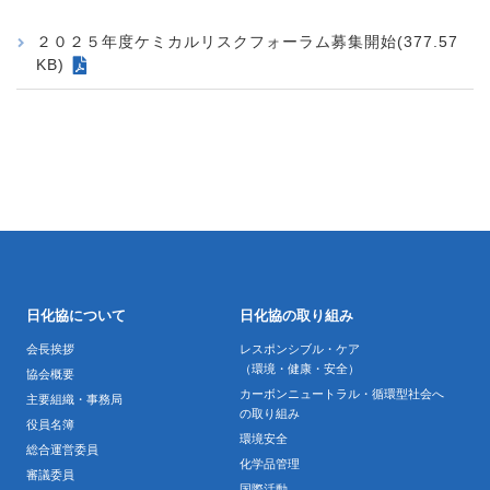
２０２５年度ケミカルリスクフォーラム募集開始(377.57
KB)
日化協について
日化協の取り組み
会長挨拶
レスポンシブル・ケア
（環境・健康・安全）
協会概要
カーボンニュートラル・循環型社会へ
主要組織・事務局
の取り組み
役員名簿
環境安全
総合運営委員
化学品管理
審議委員
国際活動