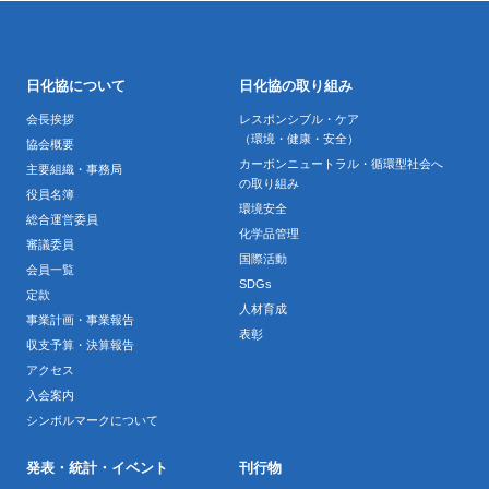
日化協について
日化協の取り組み
会長挨拶
レスポンシブル・ケア
（環境・健康・安全）
協会概要
カーボンニュートラル・循環型社会へ
主要組織・事務局
の取り組み
役員名簿
環境安全
総合運営委員
化学品管理
審議委員
国際活動
会員一覧
SDGs
定款
人材育成
事業計画・事業報告
表彰
収支予算・決算報告
アクセス
入会案内
シンボルマークについて
発表・統計・イベント
刊行物