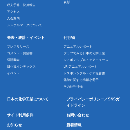
表彰
収支予算・決算報告
アクセス
入会案内
シンボルマークについて
発表・統計・イベント
刊行物
プレスリリース
アニュアルレポート
コメント・要望書
グラフでみる日本の化学工業
経済動向
レスポンシブル・ケアニュース
日化協インデックス
LRIアニュアルレポート
イベント
レスポンシブル・ケア報告書
化学に関する情報小冊子
その他刊行物
日本の化学工業について
プライバシーポリシー／SNSガ
イドライン
サイト利用条件
お問い合わせ
お知らせ
新着情報