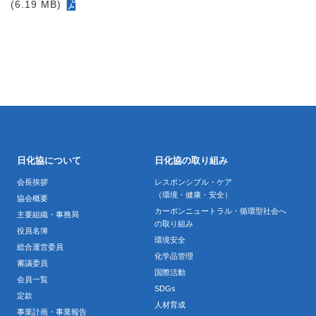
(6.19 MB)
日化協について
日化協の取り組み
会長挨拶
レスポンシブル・ケア
（環境・健康・安全）
協会概要
カーボンニュートラル・循環型社会へ
主要組織・事務局
の取り組み
役員名簿
環境安全
総合運営委員
化学品管理
審議委員
国際活動
会員一覧
SDGs
定款
人材育成
事業計画・事業報告