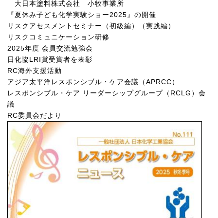
大日本塗料株式会社 小牧事業所
『夏休み子ども化学実験ショー
2025
』の開催
リスクアセスメントセミナー（初級編）（実践編）
リスクコミュニケーション研修
2025
年度 会員交流勉強会
日化協
LRI
賞受賞者を表彰
RC
海外支援活動
アジア太平洋レスポンシブル・ケア会議（
APRCC
）
レスポンシブル・ケア リーダーシップグループ（
RCLG
）会
議
RC
委員会だより