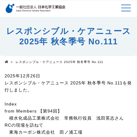
検索キーワード
MEN
メインコンテンツに移動
レスポンシブル・ケアニュース
2025年 秋冬季号 No.111
U
>
レスポンシブル・ケアニュース 2025年 秋冬季号 No.111
Top
2025年12月26日
レスポンシブル・ケアニュース
2025
年 秋冬季号
No.111
を発
行しました。
Index
from Members
【第
94
回】
積水化成品工業株式会社 常務執行役員 浅田英志さん
RCの現場を訪ねて
東海カーボン株式会社 田ノ浦工場