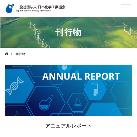
検索キーワード
MEN
メインコンテンツに移動
刊行物
U
>
刊行物
Top
アニュアルレポート