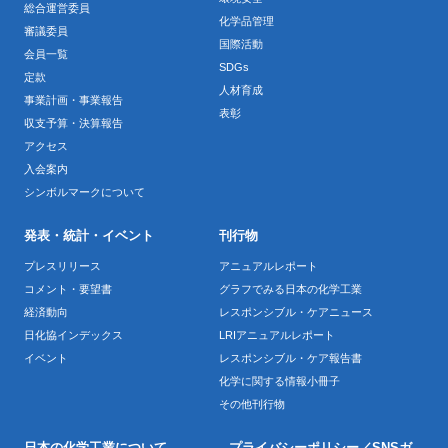
総合運営委員
化学品管理
審議委員
国際活動
会員一覧
SDGs
定款
人材育成
事業計画・事業報告
表彰
収支予算・決算報告
アクセス
入会案内
シンボルマークについて
発表・統計・イベント
刊行物
プレスリリース
アニュアルレポート
コメント・要望書
グラフでみる日本の化学工業
経済動向
レスポンシブル・ケアニュース
日化協インデックス
LRIアニュアルレポート
イベント
レスポンシブル・ケア報告書
化学に関する情報小冊子
その他刊行物