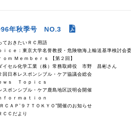
996年秋季号 NO.3
っておきたいＲＣ用語
ｏｉｃｅ：東京大学名誉教授・危険物海上輸送基準検討会
ｒｏｍ Ｍｅｍｂｅｒｓ 【第２回】
イセル化学工業（株）常務取締役 市野 昌彬さん
２回日本レスポンシブル・ケア協議会総会
ｅｗｓ Ｔｏｐｉｃｓ
スポンシブル・ケア鹿島地区説明会開催
ｎｆｏｒｍａｔｉｏｎ
ＲＣＡＰ’９７ＴＯＫＹＯ”開催のお知らせ
ＲＣＣだより