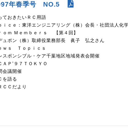
997年春季号 NO.5
っておきたいＲＣ用語
ｏｉｃｅ：東洋エンジニアリング（株）会長・社団法人化
ｒｏｍ Ｍｅｍｂｅｒｓ 【第４回】
ュポン（株）取締役業務部長 眞子 弘之さん
ｅｗｓ Ｔｏｐｉｃｓ
スポンシブル・ケア千葉地区地域発表会開催
ＣＡＰ’９７ＴＯＫＹＯ
問会議開催
Ｃを語る
ＲＣＣだより