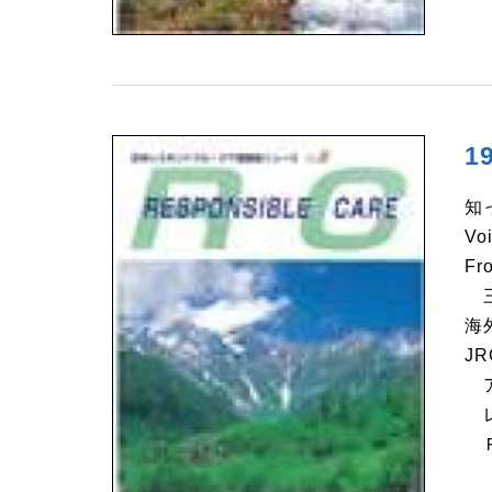
1
知
V
Fr
三
海
J
ア
レ
Ｒ