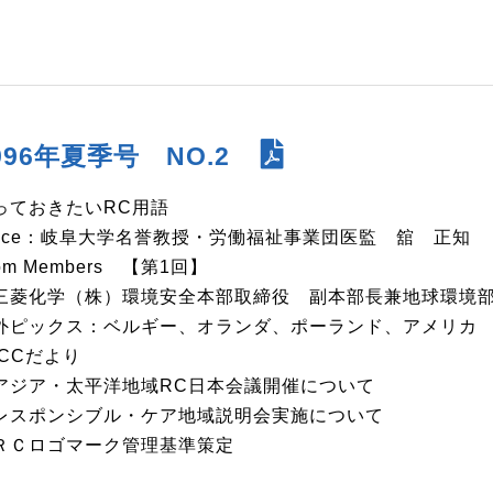
996年夏季号 NO.2
っておきたいRC用語
oice：岐阜大学名誉教授・労働福祉事業団医監 舘 正知
om Members 【第1回】
菱化学（株）環境安全本部取締役 副本部長兼地球環境部
外ピックス：ベルギー、オランダ、ポーランド、アメリカ
RCCだより
ジア・太平洋地域RC日本会議開催について
スポンシブル・ケア地域説明会実施について
Ｃロゴマーク管理基準策定