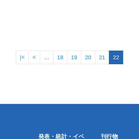
ページ送り
先頭ページ
前ページ
|<
<
…
18
19
20
21
22
発表・統計・イベ
刊行物