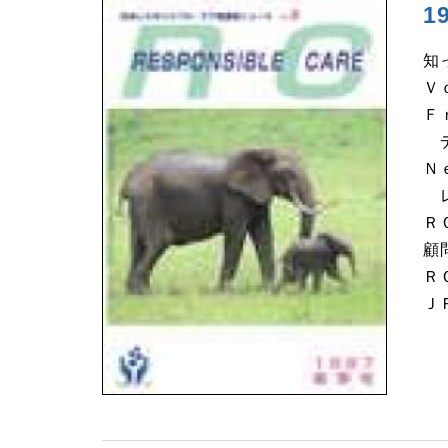
1
知
Ｖ
Ｆ
デ
Ｎ
レ
Ｒ
顧
Ｒ
Ｊ