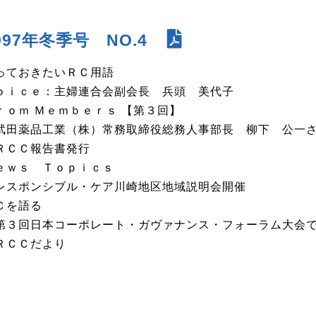
997年冬季号 NO.4
っておきたいＲＣ用語
ｏｉｃｅ：主婦連合会副会長 兵頭 美代子
ｒｏｍ Ｍｅｍｂｅｒｓ 【第３回】
田薬品工業（株）常務取締役総務人事部長 柳下 公一
ＲＣＣ報告書発行
ｅｗｓ Ｔｏｐｉｃｓ
スポンシブル・ケア川崎地区地域説明会開催
Ｃを語る
３回日本コーポレート・ガヴァナンス・フォーラム大会で
ＲＣＣだより