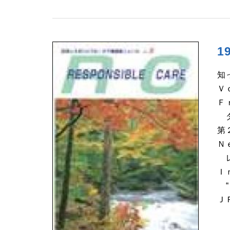
1
知
Ｖ
Ｆ
ダ
第
Ｎ
レ
Ｉ
“
Ｊ