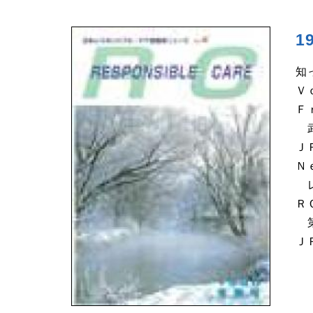
1
知
Ｖ
Ｆ
武
Ｊ
Ｎ
レ
Ｒ
第
Ｊ