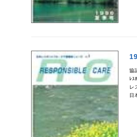
1
協
ﾚｽ
レ
日