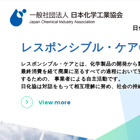
検索キーワード
日
メインコンテンツに移動
SDGs
日化協は2017年5月に
「持続的な開発に向けての化学産業のビジョン」
私たちはこのビジョンに基づき、
会員企業のSDGs達成に向けた活動を支援してい
またステークホルダーに対しては、一人でも多く
化学産業をご理解いただけるよう
SDGsに関する取り組みを開示しています。
View more