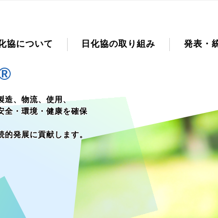
化協について
日化協の取り組み
発表・
を策定しました。
ます。
のみなさまに