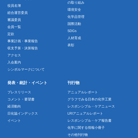
の取り組み
役員名簿
環境安全
総合運営委員
化学品管理
審議委員
国際活動
会員一覧
SDGs
定款
人材育成
事業計画・事業報告
表彰
収支予算・決算報告
アクセス
入会案内
シンボルマークについて
発表・統計・イベント
刊行物
プレスリリース
アニュアルレポート
コメント・要望書
グラフでみる日本の化学工業
経済動向
レスポンシブル・ケアニュース
日化協インデックス
LRIアニュアルレポート
イベント
レスポンシブル・ケア報告書
化学に関する情報小冊子
その他刊行物