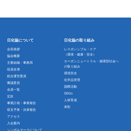
日化協について
日化協の取り組み
会長挨拶
レスポンシブル・ケア
（環境・健康・安全）
協会概要
カーボンニュートラル・循環型社会へ
主要組織・事務局
の取り組み
役員名簿
環境安全
総合運営委員
化学品管理
審議委員
国際活動
会員一覧
SDGs
定款
人材育成
事業計画・事業報告
表彰
収支予算・決算報告
アクセス
入会案内
シンボルマークについて