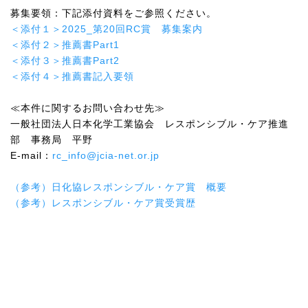
募集要領：下記添付資料をご参照ください。
＜添付１＞
2025_
第
20
回
RC
賞 募集案内
＜添付２＞推薦書
Part1
＜添付３＞推薦書
Part2
＜添付４＞推薦書記入要領
≪本件に関するお問い合わせ先≫
一般社団法人日本化学工業協会 レスポンシブル・ケア推進
部 事務局 平野
E-mail
：
rc_info@jcia-net.or.jp
（参考）日化協レスポンシブル・ケア賞 概要
（参考）レスポンシブル・ケア賞受賞歴