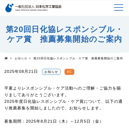
検索キーワード
MEN
メインコンテンツに移動
第20回日化協レスポンシブル・
ケア賞 推薦募集開始のご案内
U
>
お知らせ
>
第20回日化協レスポンシブル・ケア賞 推薦募集開始のご案内
Top
2025年08月21日
お知らせ
RC
平素よりレスポンシブル・ケア活動へのご理解・ご協力を賜
りましてありがとうございます。
2025
年度日化協レスポンシブル・ケア賞について、以下の通
り推薦募集を開始しましたので、お知らせします。
募集期間：
2025
年
8
月
21
日（木）～
12
月
5
日（金）