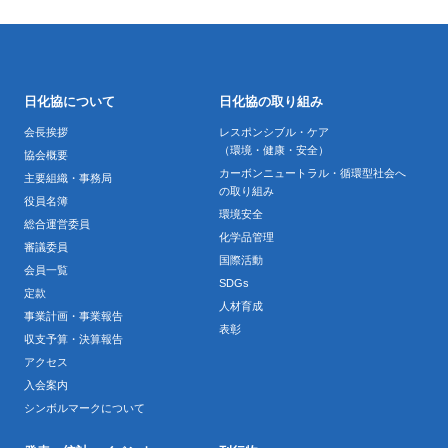
日化協について
日化協の取り組み
会長挨拶
レスポンシブル・ケア
（環境・健康・安全）
協会概要
カーボンニュートラル・循環型社会へ
主要組織・事務局
の取り組み
役員名簿
環境安全
総合運営委員
化学品管理
審議委員
国際活動
会員一覧
SDGs
定款
人材育成
事業計画・事業報告
表彰
収支予算・決算報告
アクセス
入会案内
シンボルマークについて