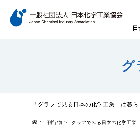
検索キーワード
日
メインコンテンツに移動
グ
「グラフで見る日本の化学工業」は暮ら
>
刊行物
>
グラフでみる日本の化学工業
Top