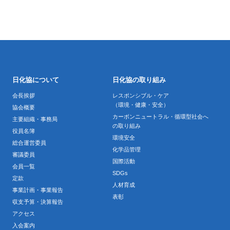
日化協について
日化協の取り組み
会長挨拶
レスポンシブル・ケア
（環境・健康・安全）
協会概要
カーボンニュートラル・循環型社会へ
主要組織・事務局
の取り組み
役員名簿
環境安全
総合運営委員
化学品管理
審議委員
国際活動
会員一覧
SDGs
定款
人材育成
事業計画・事業報告
表彰
収支予算・決算報告
アクセス
入会案内