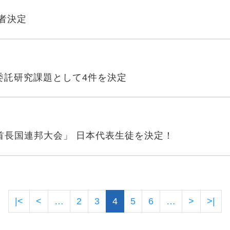
賞者決定
規の委託研究課題として4件を決定
首長国連邦大会」 日本代表生徒を決定！
ページ送り
先頭ページ
前ページ
次ペー
最
|<
<
…
2
3
4
5
6
…
>
>|