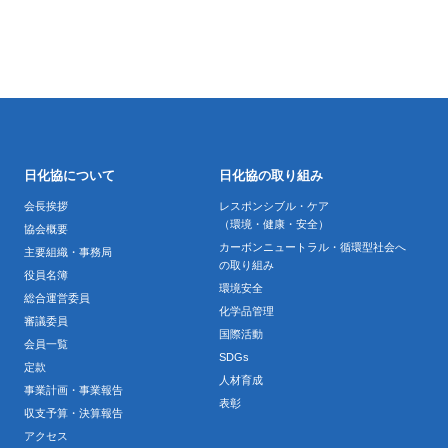
日化協について
日化協の取り組み
会長挨拶
レスポンシブル・ケア
（環境・健康・安全）
協会概要
カーボンニュートラル・循環型社会へ
主要組織・事務局
の取り組み
役員名簿
環境安全
総合運営委員
化学品管理
審議委員
国際活動
会員一覧
SDGs
定款
人材育成
事業計画・事業報告
表彰
収支予算・決算報告
アクセス