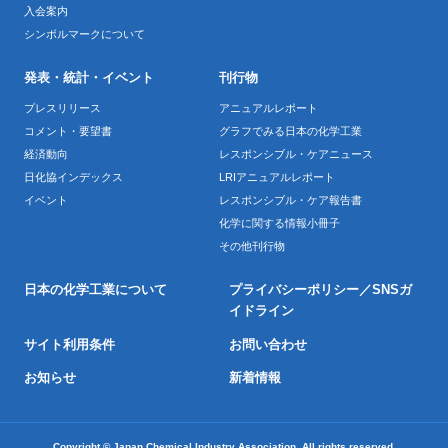
入会案内
シンボルマークについて
発表・統計・イベント
刊行物
プレスリリース
アニュアルレポート
コメント・要望書
グラフでみる日本の化学工業
経済動向
レスポンシブル・ケアニュース
日化協インデックス
LRIアニュアルレポート
イベント
レスポンシブル・ケア報告書
化学に関する情報小冊子
その他刊行物
日本の化学工業について
プライバシーポリシー／SNSガ
イドライン
サイト利用条件
お問い合わせ
お知らせ
新着情報
Copyright © Japan Chemical Industry Association. All rights reserved.