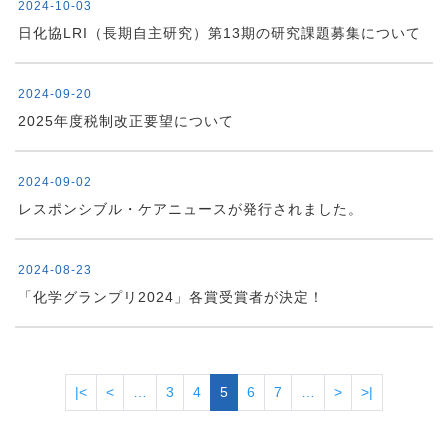
2024-10-03
日化協LRI（長期自主研究）第13期の研究課題募集について
2024-09-20
2025年度税制改正要望について
2024-09-02
レスポンシブル・ケアニュースが発行されました。
2024-08-23
「化学グランプリ2024」各賞受賞者が決定！
ページ送り
先頭ページ
前ページ
次ページ
最終ページ
|<
<
…
3
4
5
6
7
…
>
>|