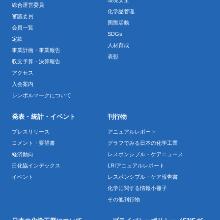
総合運営委員
化学品管理
審議委員
国際活動
会員一覧
SDGs
定款
人材育成
事業計画・事業報告
表彰
収支予算・決算報告
アクセス
入会案内
シンボルマークについて
発表・統計・イベント
刊行物
プレスリリース
アニュアルレポート
コメント・要望書
グラフでみる日本の化学工業
経済動向
レスポンシブル・ケアニュース
日化協インデックス
LRIアニュアルレポート
イベント
レスポンシブル・ケア報告書
化学に関する情報小冊子
その他刊行物