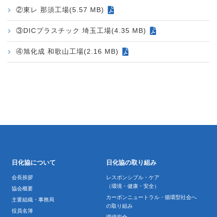
②東レ 那須工場(5.57 MB)
③DICプラスチック 埼玉工場(4.35 MB)
④旭化成 和歌山工場(2.16 MB)
日化協について
日化協の取り組み
会長挨拶
レスポンシブル・ケア
（環境・健康・安全）
協会概要
カーボンニュートラル・循環型社会へ
主要組織・事務局
の取り組み
役員名簿
環境安全