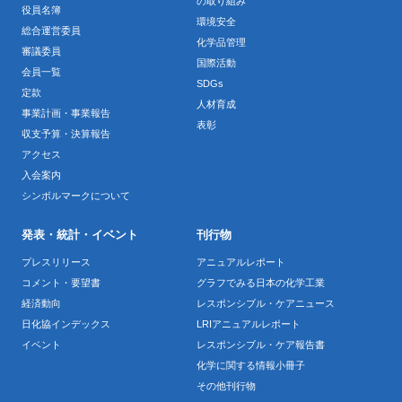
の取り組み
役員名簿
環境安全
総合運営委員
化学品管理
審議委員
国際活動
会員一覧
SDGs
定款
人材育成
事業計画・事業報告
表彰
収支予算・決算報告
アクセス
入会案内
シンボルマークについて
発表・統計・イベント
刊行物
プレスリリース
アニュアルレポート
コメント・要望書
グラフでみる日本の化学工業
経済動向
レスポンシブル・ケアニュース
日化協インデックス
LRIアニュアルレポート
イベント
レスポンシブル・ケア報告書
化学に関する情報小冊子
その他刊行物