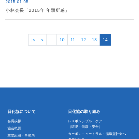
2015-01-05
小林会長「2015年 年頭所感」
ページ送り
先頭ページ
前ページ
|<
<
…
10
11
12
13
14
日化協について
日化協の取り組み
会長挨拶
レスポンシブル・ケア
（環境・健康・安全）
協会概要
カーボンニュートラル・循環型社会へ
主要組織・事務局